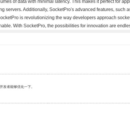
lumes of data with minimal latency. This makes it perfect for appl
ing servers. Additionally, SocketPro's advanced features, such 
 SocketPro is revolutionizing the way developers approach socke
able. With SocketPro, the possibilities for innovation are endl
望开发者能够优化一下。