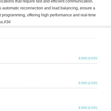
ications that require fast and efficient communication,
as automatic reconnection and load balancing, ensure a
t programming, offering high performance and real-time
ess.#3#
支持
[0]
反对
[0]
支持
[0]
反对
[0]
支持
[0]
反对
[0]