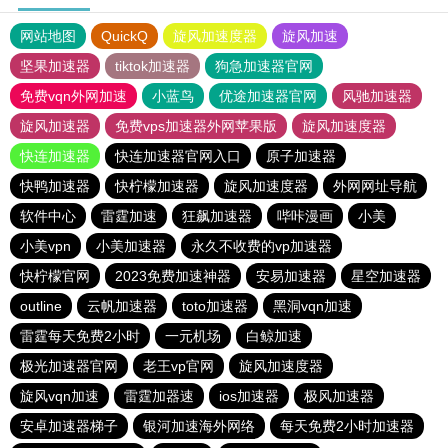
网站地图
QuickQ
旋风加速度器
旋风加速
坚果加速器
tiktok加速器
狗急加速器官网
免费vqn外网加速
小蓝鸟
优途加速器官网
风驰加速器
旋风加速器
免费vps加速器外网苹果版
旋风加速度器
快连加速器
快连加速器官网入口
原子加速器
快鸭加速器
快柠檬加速器
旋风加速度器
外网网址导航
软件中心
雷霆加速
狂飙加速器
哔咔漫画
小美
小美vpn
小美加速器
永久不收费的vp加速器
快柠檬官网
2023免费加速神器
安易加速器
星空加速器
outline
云帆加速器
toto加速器
黑洞vqn加速
雷霆每天免费2小时
一元机场
白鲸加速
极光加速器官网
老王vp官网
旋风加速度器
旋风vqn加速
雷霆加器速
ios加速器
极风加速器
安卓加速器梯子
银河加速海外网络
每天免费2小时加速器