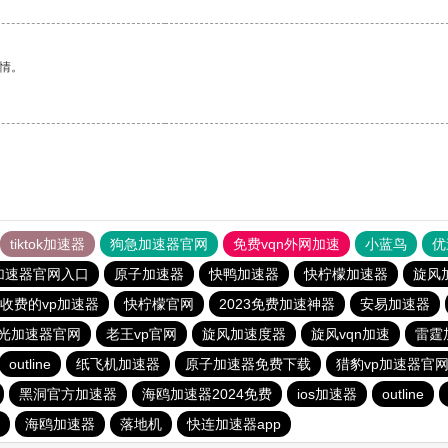
情。
tiktok加速器
狗急加速器官网
免费vqn外网加速
小蓝鸟
优
加速器官网入口
原子加速器
快鸭加速器
快柠檬加速器
旋风
收费的vp加速器
快柠檬官网
2023免费加速神器
安易加速器
光加速器官网
老王vp官网
旋风加速度器
旋风vqn加速
雷霆
outline
纸飞机加速器
原子加速器免费下载
猎豹vp加速器官
黑洞官方加速器
海鸥加速器2024免费
ios加速器
outline
海鸥加速器
落地机
快连加速器app