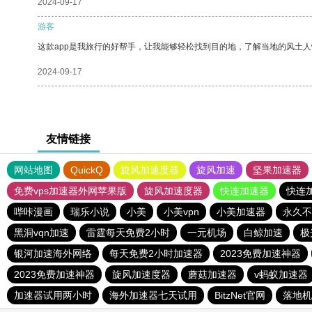
2024-09-17
游客
这款app是我旅行的好帮手，让我能够轻松找到目的地，了解当地的风土人
2024-09-17
友情链接
网站地图
QuickQ
旋风加速度器
旋风加速
坚果加速器
免费vps加速器外网苹果版
旋风加速度器
快连加速器
快连
哔咔漫画
瑞乐小说
小美
小美vpn
小美加速器
永久不
黑洞vqn加速
雷霆每天免费2小时
一元机场
白鲸加速
极
银河加速海外网络
每天免费2小时加速器
2023免费加速神器
2023免费加速神器
旋风加速度器
蘑菇加速器
v蚂蚁加速器
加速器试用两小时
海外加速器七天试用
BitzNet官网
落地机