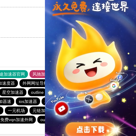
支持
[0]
反对
[0]
支持
[0]
反对
[0]
途加速器官网
风驰加速器
旋风加速器
加速度器
外网网址导航
软件中心
雷霆加速
狂飙加速器
星空加速器
outline
云帆加速器
toto加速器
加器速
ios加速器
极风加速器
安卓加速器梯子
网
一元机场
元链加速器
原子加速最新下载
免费vqn加速外网
outline
能上twitter的加速器免费