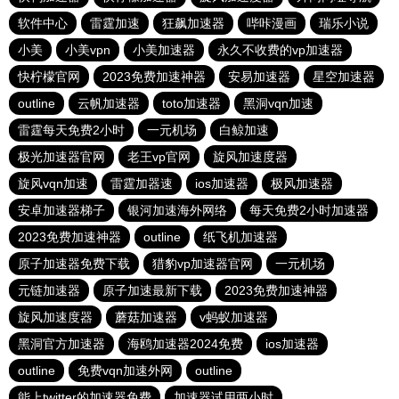
软件中心
雷霆加速
狂飙加速器
哔咔漫画
瑞乐小说
小美
小美vpn
小美加速器
永久不收费的vp加速器
快柠檬官网
2023免费加速神器
安易加速器
星空加速器
outline
云帆加速器
toto加速器
黑洞vqn加速
雷霆每天免费2小时
一元机场
白鲸加速
极光加速器官网
老王vp官网
旋风加速度器
旋风vqn加速
雷霆加器速
ios加速器
极风加速器
安卓加速器梯子
银河加速海外网络
每天免费2小时加速器
2023免费加速神器
outline
纸飞机加速器
原子加速器免费下载
猎豹vp加速器官网
一元机场
元链加速器
原子加速最新下载
2023免费加速神器
旋风加速度器
蘑菇加速器
v蚂蚁加速器
黑洞官方加速器
海鸥加速器2024免费
ios加速器
outline
免费vqn加速外网
outline
能上twitter的加速器免费
加速器试用两小时