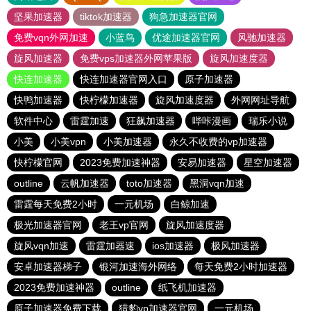
坚果加速器
tiktok加速器
狗急加速器官网
免费vqn外网加速
小蓝鸟
优途加速器官网
风驰加速器
旋风加速器
免费vps加速器外网苹果版
旋风加速度器
快连加速器
快连加速器官网入口
原子加速器
快鸭加速器
快柠檬加速器
旋风加速度器
外网网址导航
软件中心
雷霆加速
狂飙加速器
哔咔漫画
瑞乐小说
小美
小美vpn
小美加速器
永久不收费的vp加速器
快柠檬官网
2023免费加速神器
安易加速器
星空加速器
outline
云帆加速器
toto加速器
黑洞vqn加速
雷霆每天免费2小时
一元机场
白鲸加速
极光加速器官网
老王vp官网
旋风加速度器
旋风vqn加速
雷霆加器速
ios加速器
极风加速器
安卓加速器梯子
银河加速海外网络
每天免费2小时加速器
2023免费加速神器
outline
纸飞机加速器
原子加速器免费下载
猎豹vp加速器官网
一元机场