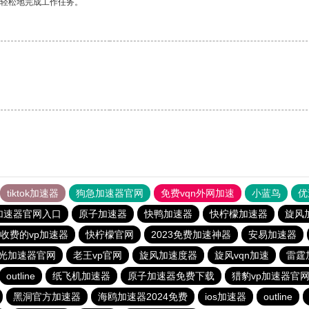
更轻松地完成工作任务。
tiktok加速器
狗急加速器官网
免费vqn外网加速
小蓝鸟
优
加速器官网入口
原子加速器
快鸭加速器
快柠檬加速器
旋风
收费的vp加速器
快柠檬官网
2023免费加速神器
安易加速器
光加速器官网
老王vp官网
旋风加速度器
旋风vqn加速
雷霆
outline
纸飞机加速器
原子加速器免费下载
猎豹vp加速器官
黑洞官方加速器
海鸥加速器2024免费
ios加速器
outline