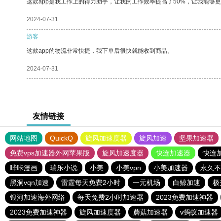
这款app是我工作上的得力助手，让我的工作效率提高了50%，让我能够
2024-07-31
游客
这款app的物流非常快捷，我下单后很快就能收到商品。
2024-07-31
友情链接
网站地图
QuickQ
旋风加速度器
旋风加速
坚果加速器
免费vps加速器外网苹果版
旋风加速度器
快连加速器
快连
哔咔漫画
瑞乐小说
小美
小美vpn
小美加速器
永久不
黑洞vqn加速
雷霆每天免费2小时
一元机场
白鲸加速
极
银河加速海外网络
每天免费2小时加速器
2023免费加速神器
2023免费加速神器
旋风加速度器
蘑菇加速器
v蚂蚁加速器