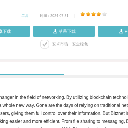
工具
|
时间：2024-07-31
|
卓下载
苹果下载
安卓市场，安全绿色
changer in the field of networking. By utilizing blockchain techn
 a whole new way. Gone are the days of relying on traditional net
ers, giving them full control over their information. But Bitznet is
king easier and more efficient. From file sharing to messaging, B