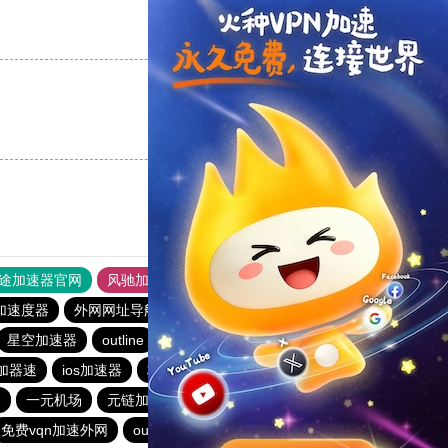
支持
[0]
反对
[0]
支持
[0]
反对
[0]
途加速器官网
风驰加速器
旋风加速器
加速度器
外网网址导航
软件中心
雷霆加速
狂飙加速器
星空加速器
outline
云帆加速器
toto加速器
加器速
ios加速器
极风加速器
安卓加速器梯子
网
一元机场
元链加速器
原子加速最新下载
免费vqn加速外网
outline
能上twitter的加速器免费